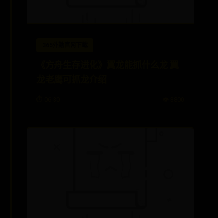
365外勤官网下载
《方舟生存进化》翼龙能抓什么龙 翼
龙老鹰可抓龙介绍
⏱️ 06-30
👁️ 3800