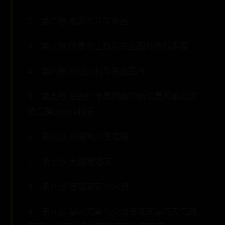
2、第二张 电风雨月简笔画
3、第三张 的暴雨上色简笔画图片教程步骤
4、第四张 雨过山村简笔画图片
5、第五张 绘画打卡暴风雨的画法暴风雨画法
第二弹procre抖音
6、第六张 风雨图片简笔画
7、第七张 大雨简笔画
8、第八张 简笔画安全常识
9、第九张 暴风雨雷电交加简笔画暴雨天气简