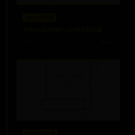
BEST365怎么登
方舟pve服务器什么时候不能拆家
⏱️ 07-02
👁️ 8564
365外勤官网下载