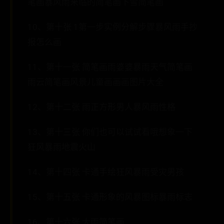
笔画暴风雨来临的简笔画下雪简笔画
10、第十张 1第一步实例分解步骤暴风雨手抄
报怎么画
11、第十一张 简笔画雨婆婆暴雨天气简笔画
雨云简笔画风景儿童画画画图片大全
12、第十二张 雨正方形男人暴风雨性格
13、第十三张 你们也可以试试看哦想象一下
狂风暴雨地震火山
14、第十四张 卡通手绘狂风暴雨受灾男孩
15、第十五张 卡通形象的风暴图标暴雨标志
16、第十六张 大雨简笔画