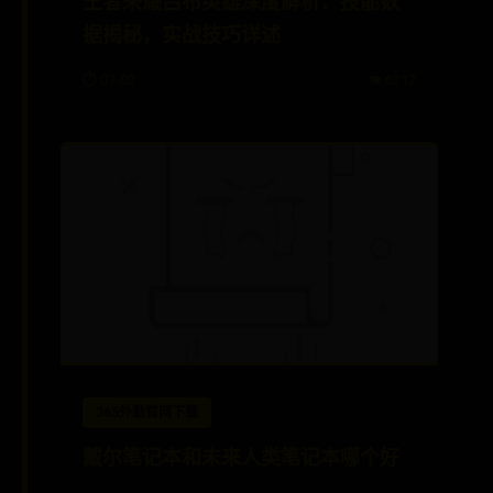
王者荣耀吕布英雄深度解析：技能数
据揭秘，实战技巧详述
⏱️ 07-02
👁️ 6212
365外勤官网下载
戴尔笔记本和未来人类笔记本哪个好