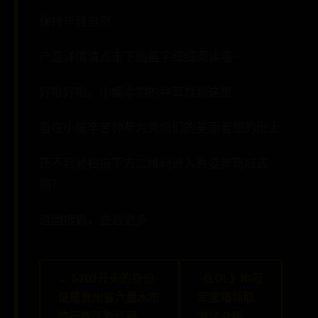
保持年轻自然
产品详情请点击下面蓝字细细阅读哦~
好啦好啦，小编本期的种草就到这里
看在小编辛苦种草为秀粉们的美丽着想的份上
还不赶紧扫描下方二维码进入秀姿美商城选
购？
返回搜狐，查看更多
← 5202开头的身份
《LOL》IG冠
证是贵州省六盘水市
军宝箱领取
的行政区划代码
方法介绍 →