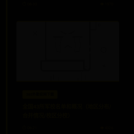
⏱️ 08-30
👁️ 1970
365外勤官网下载
全国43所军校名单和概况（地区分布/
合并情况/校区分校）
⏱️ 08-21
👁️ 4326