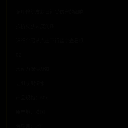
调理修复皮肤日间受伤害的细胞
抵抗皮肤过度角质
详细介绍请点击下行蓝字查看哦
02
水动力保湿凝露
让肌肤喝饱水
产品规格：50g
原产地：法国
保质期：3年