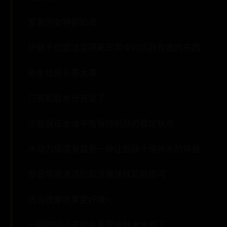
爱美的女神都知道
护肤不仅要注意隔离日常中对肌肤有害的东西
补水也是头等大事
只有肌肤水分充足了
才能保证水油平衡保持肌肤的稳定状态
水动力保湿凝露是一种让肌肤十倍补水的神器
每日早晚清洁后取适量涂抹肌肤即可
适当按摩效果更好哦~
一段时间过去就会发现皮肤水水的了