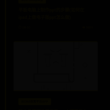
BEST365怎么登
平板电脑上制作ppt的步骤(如何在
ipad上做电子版ppt怎么做)
⏱️ 08-30
👁️ 9839
BE365体育平台APP