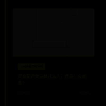
365外勤官网下载
百合花适合送给什么人？代表什么意
思？
⏱️ 08-23
👁️ 9486