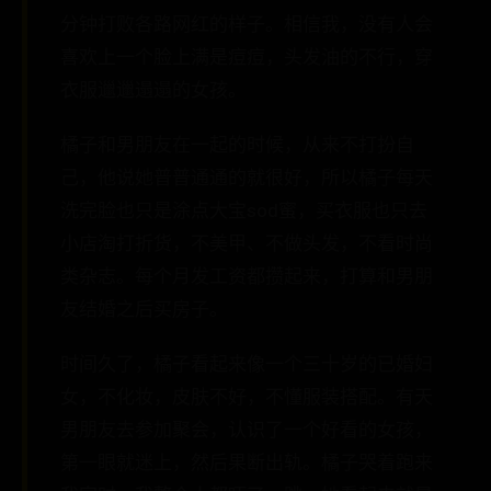
分钟打败各路网红的样子。相信我，没有人会
喜欢上一个脸上满是痘痘，头发油的不行，穿
衣服邋邋遢遢的女孩。
橘子和男朋友在一起的时候，从来不打扮自
己，他说她普普通通的就很好，所以橘子每天
洗完脸也只是涂点大宝sod蜜，买衣服也只去
小店淘打折货，不美甲、不做头发，不看时尚
类杂志。每个月发工资都攒起来，打算和男朋
友结婚之后买房子。
时间久了，橘子看起来像一个三十岁的已婚妇
女，不化妆，皮肤不好，不懂服装搭配。有天
男朋友去参加聚会，认识了一个好看的女孩，
第一眼就迷上，然后果断出轨。橘子哭着跑来