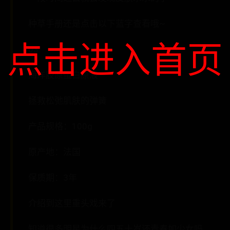
种草手册还是点击以下蓝字查看哦~
点击进入首页
03
海洋胶原蛋白原液
拯救松弛肌肤的弹簧
产品规格：100g
原产地：法国
保质期：3年
介绍到这里重头戏来了
知道很多明星为什么四五十岁还青春如少女吗