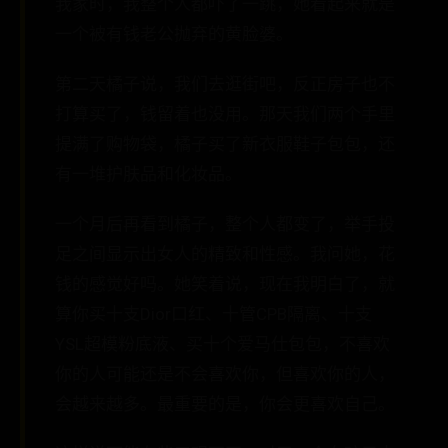
我家时，我整个人都吓了一跳，她看起来就是
一个被有钱老公抛弃的黄脸婆。
第二天橘子说，我们去逛街吧，反正房子也不
打算买了，钱留着也没用。那天我们两个手里
提满了购物袋，橘子买了新衣服鞋子包包，还
有一堆护肤品和化妆品。
一个月后再看到橘子，整个人都变了，举手投
足之间显示出女人的精致和性感。我问她，花
钱的感觉好吗。她笑着说，现在我明白了，就
算你买十支Dior口红、十管CPB隔离、十支
YSL超模粉底液、买十个爱马仕包包，不喜欢
你的人可能还是不会喜欢你，但喜欢你的人，
会越来越多。最重要的是，你会更喜欢自己。