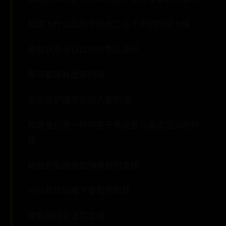
知道为什么比你年纪大二三十岁的阿姨大婶
皮肤状态可以比你好那么多吗
那可都是补出来的呀
有肌肤护理常识的人都知道
胶原蛋白是一种存在于表皮层与真皮层间的纤
维
能给到肌肤犹如弹簧般的支撑
可以有效延缓下垂松弛肌肤
使脸部线条坚实立体