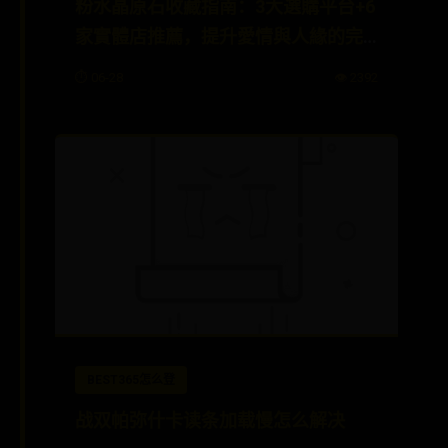
粉水晶原石收藏指南：3大選購平台+6
家實體店推薦，提升愛情與人緣的完
整攻略
⏱️ 06-28
👁️ 2392
BEST365怎么登
战双帕弥什卡读条加载慢怎么解决