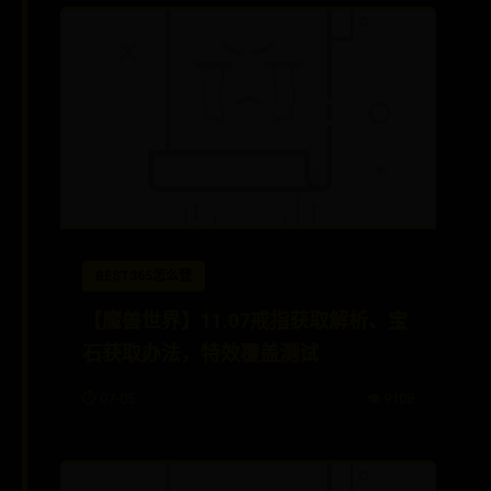
BEST365怎么登
【魔兽世界】11.07戒指获取解析、宝
石获取办法，特效覆盖测试
⏱️ 07-05
👁️ 9108