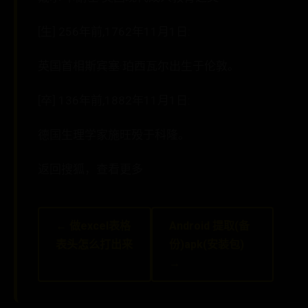
[生] 256年前,1762年11月1日:
英国首相斯宾塞·珀西瓦尔出生于伦敦。
[卒] 136年前,1882年11月1日:
德国生理学家施旺殁于科隆。
返回搜狐，查看更多
← 做excel表格
Android 提取(备
表头怎么打出来
份)apk(安装包)
→