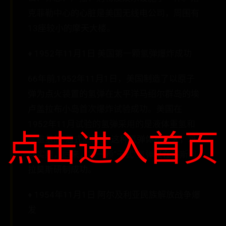
克菲勒中心的心脏是美国无线电公司，周围有
13座较小的摩天大楼。
♦ 1952年11月1日 美国第一颗氢弹爆炸成功
66年前,1952年11月1日，美国制造了以原子
弹为点火装置的氢弹在太平洋马绍尔群岛的埃
卢盖拉布小岛首次爆炸试验成功。美国在
1952年11月试验的氢弹采用的是液体重氢和
点击进入首页
三重氢的“温式燃料”。这种氢弹体积庞大，难
以实用，后来，第一颗“干式”氢弹又在洛斯阿
拉莫斯研制成功。
♦ 1954年11月1日 阿尔及利亚民族解放战争爆
发