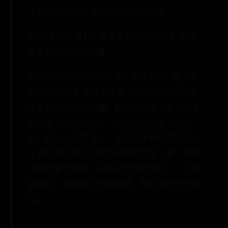
个选区内进行首次全国地方政府选举
♦ 2010年11月1日 俄罗斯总统德米特里·梅德
韦杰抵达国后岛视察
8年前,自从中日钓鱼岛撞船事件之后，俄罗斯
总统德米特里·梅德韦杰夫于2010年11月1日
上午抵达国后岛视察。国后岛是俄罗斯和日本
间有争议的四岛之一（俄称四岛为南千岛群
岛，日称北方四岛）。这是俄罗斯和苏联历史
上首位前往南千岛群岛视察的国家元首，声援
中国收复钓鱼岛。日本对此“强烈抗议”。日高
官表示，俄掌握了日本底牌，陷日本外交于被
动。
.............