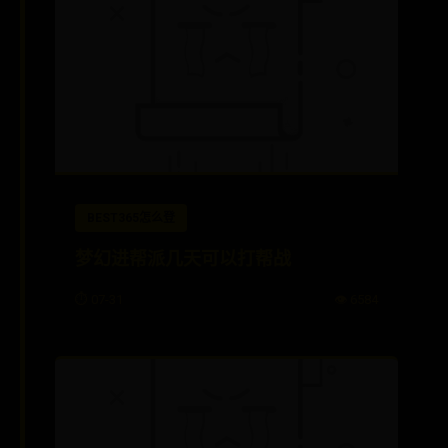
BEST365怎么登
梦幻进帮派几天可以打帮战
⏱️ 07-31
👁️ 6584