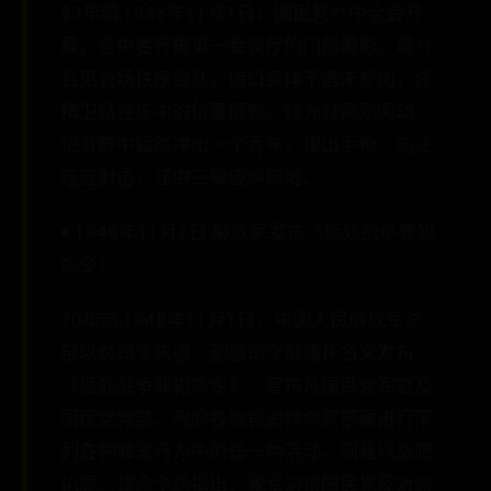
83年前,1935年11月1日，国民党六中全会开
幕，各中委齐集第一会议厅的门前摄影。蒋介
石见会场秩序很乱，借口身体不适未参加，汪
精卫站在正中的位置摄影。镁光灯刚刚闪动，
记者群中猛然冲出一个青年，拔出手枪，向汪
连连射击，汪中三弹应声倒地。
♦ 1948年11月1日 解放军发布《惩处战争罪犯
命令》
70年前,1948年11月1日，中国人民解放军总
部以总司令朱德、副总司令彭德怀名义发布
《惩处战争罪犯命令》。宣布凡国民党军官及
国民党党部、政府各级官吏命令其部属进行下
列各种罪恶行为中的任一种活动，则皆以战犯
论罪。该命令还指出；我军对待国民党反对派