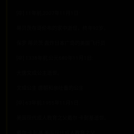
[卒] 11年前,2007年11月1日:
蒂贝茨在哥伦布的家中逝世，终年92岁。
保罗·蒂贝茨 轰炸日本广岛的美国飞行员
[卒] 1338年前,公元680年11月1日:
大唐文成公主逝世。
文成公主 唐朝和亲吐蕃的公主
[卒] 63年前,1955年11月1日:
美国现代成人教育之父戴尔·卡耐基逝世。
戴尔·卡耐基 美国现代成人教育之父