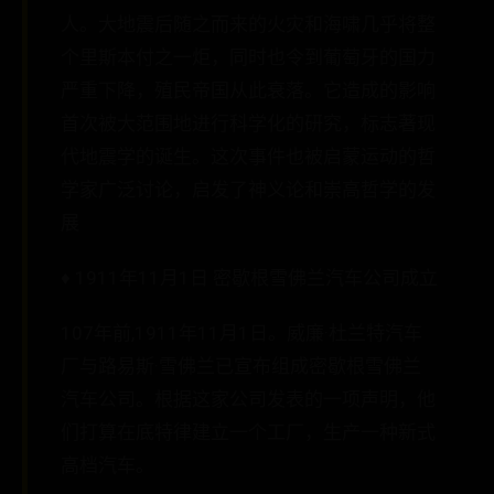
人。大地震后随之而来的火灾和海啸几乎将整
个里斯本付之一炬，同时也令到葡萄牙的国力
严重下降，殖民帝国从此衰落。它造成的影响
首次被大范围地进行科学化的研究，标志著现
代地震学的诞生。这次事件也被启蒙运动的哲
学家广泛讨论，启发了神义论和崇高哲学的发
展
♦ 1911年11月1日 密歇根雪佛兰汽车公司成立
107年前,1911年11月1日。威廉·杜兰特汽车
厂与路易斯·雪佛兰已宣布组成密歇根雪佛兰
汽车公司。根据这家公司发表的一项声明，他
们打算在底特律建立一个工厂，生产一种新式
高档汽车。