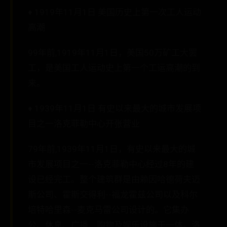
♦ 1919年11月1日 美国历史上第一次工人运动
高潮
99年前,1919年11月1日，美国50万矿工大罢
工，是美国工人运动史上第一个工运高潮的到
来。
♦ 1939年11月1日 有史以来最大的城市发展项
目之一洛克菲勒中心开张营业
79年前,1939年11月1日，有史以来最大的城
市发展项目之一--洛克菲勒中心经过8年的建
设已经完工。整个建筑群是由赖因哈德荷夫迈
斯公司、霍斯交得利--福龙霍兹公司以及科尔
培特哈里森--麦克马雷公司设计的。它集办
公、休息、广播、购物及娱乐设施于一体。洛