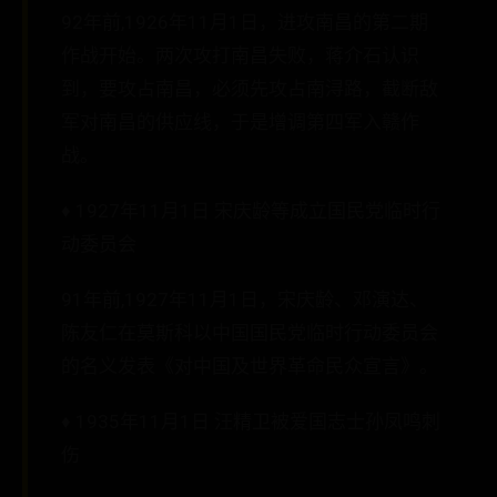
92年前,1926年11月1日，进攻南昌的第二期
作战开始。两次攻打南昌失败，蒋介石认识
到，要攻占南昌，必须先攻占南浔路，截断敌
军对南昌的供应线，于是增调第四军入赣作
战。
♦ 1927年11月1日 宋庆龄等成立国民党临时行
动委员会
91年前,1927年11月1日，宋庆龄、邓演达、
陈友仁在莫斯科以中国国民党临时行动委员会
的名义发表《对中国及世界革命民众宣言》。
♦ 1935年11月1日 汪精卫被爱国志士孙凤鸣刺
伤