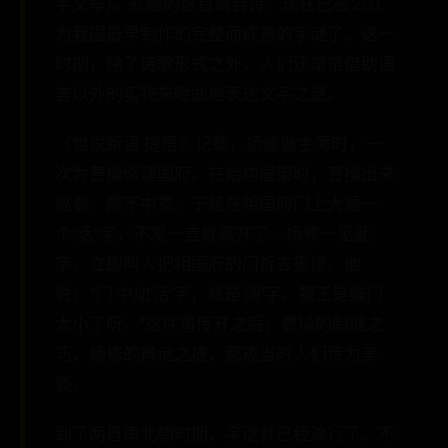
字文举)。孔融的这首离合诗，现在已被公认
为我国最早制作的完整而成熟的字谜了。这一
时期，除了诗歌形式之外，人们还常常借助语
言以外的实物来隐曲地表达文字之谜。
《世说新语·捷悟》记载，杨修做主薄时，一
次为曹操修建国府。在始构屋架时，曹操出来
巡看，颇不中意。于是在相国府门上大题一
个"活"字，不发一言就离开了。杨修一见此
字，立即叫人把相国府的门拆去重修。他
说："'门'中加'活'字，就是'阔'字。魏王是嫌门
太小了呀。"这件事传开之后，曹操的制谜之
巧，杨修的辨谜之捷，都被当时人们传为美
谈。
到了两晋南北朝时期，字谜就已经流行了。不