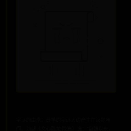
字谜的由来：最早的字谜大约产生在汉魏年
间。刘勰《文心雕龙·隐篇》说："自魏以来，