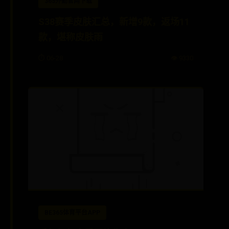
365外勤官网下载
S38赛季皮肤汇总，新增9款，返场11
款，堪称皮肤雨
⏱️ 06-28
👁️ 9330
BE365体育平台APP