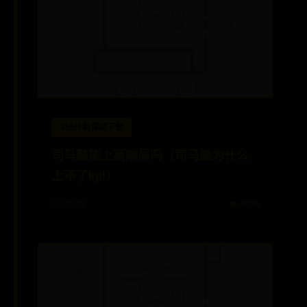
365外勤官网下载
司马懿能上高端局吗（司马懿为什么
上不了kpl）
⏱️ 07-29
👁️ 4936