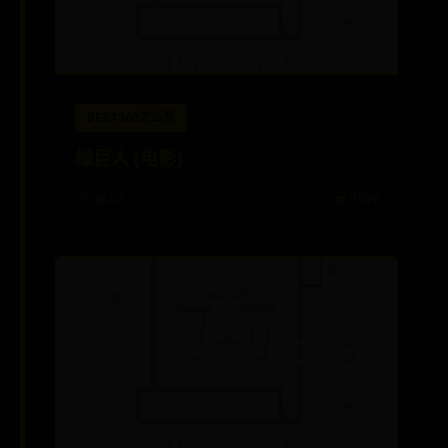
BEST365怎么登
绿巨人 (电影)
⏱️ 08-07
👁️ 2539