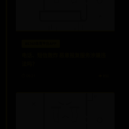
BE365体育平台APP
电话、短信轰炸 恶意报复服务涉嫌违
法吗？
⏱️ 09-21
👁️ 850