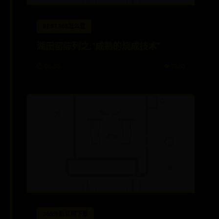
BEST365怎么登
湖田窑陈列之:“成熟的烧成技术”
⏱️ 06-30
👁️ 7350
365外勤官网下载