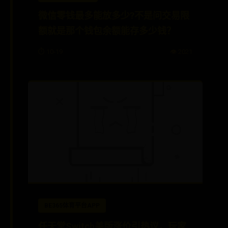
微信零钱最多能放多少?不是问交易限
额就是那个钱包余额能存多少钱？
⏱️ 10-19
👁️ 2021
BE365体育平台APP
任天堂Switch美版涨价引热议，玩家