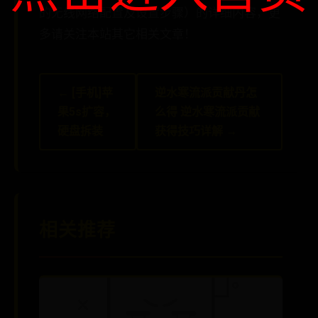
的无线网络配置及设置步骤）的详细内容，更
多请关注本站其它相关文章！
← [手机]苹
逆水寒流派贡献丹怎
果5s扩容，
么得 逆水寒流派贡献
硬盘拆装
获得技巧详解 →
相关推荐